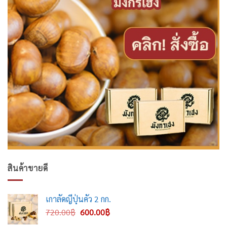
สินค้าขายดี
เกาลัดญี่ปุ่นคั่ว 2 กก.
Original
Current
720.00
฿
600.00
฿
price
price