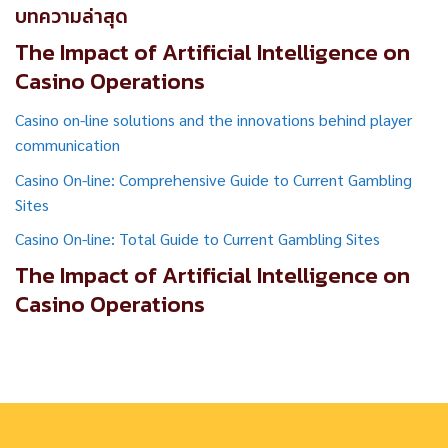
360.00฿.
300.00฿.
บทความล่าสุด
The Impact of Artificial Intelligence on
Casino Operations
Casino on-line solutions and the innovations behind player
communication
Casino On-line: Comprehensive Guide to Current Gambling
Sites
Casino On-line: Total Guide to Current Gambling Sites
The Impact of Artificial Intelligence on
Casino Operations