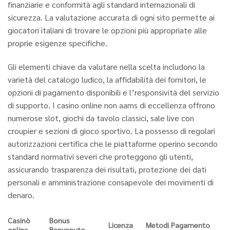
finanziarie e conformità agli standard internazionali di
sicurezza. La valutazione accurata di ogni sito permette ai
giocatori italiani di trovare le opzioni più appropriate alle
proprie esigenze specifiche.
Gli elementi chiave da valutare nella scelta includono la
varietà del catalogo ludico, la affidabilità dei fornitori, le
opzioni di pagamento disponibili e l’responsività del servizio
di supporto. I casino online non aams di eccellenza offrono
numerose slot, giochi da tavolo classici, sale live con
croupier e sezioni di gioco sportivo. La possesso di regolari
autorizzazioni certifica che le piattaforme operino secondo
standard normativi severi che proteggono gli utenti,
assicurando trasparenza dei risultati, protezione dei dati
personali e amministrazione consapevole dei movimenti di
denaro.
Casinò
Bonus
Licenza
Metodi Pagamento
online
Benvenuto