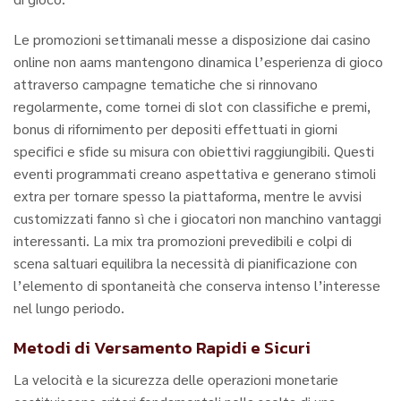
Le promozioni settimanali messe a disposizione dai casino
online non aams mantengono dinamica l’esperienza di gioco
attraverso campagne tematiche che si rinnovano
regolarmente, come tornei di slot con classifiche e premi,
bonus di rifornimento per depositi effettuati in giorni
specifici e sfide su misura con obiettivi raggiungibili. Questi
eventi programmati creano aspettativa e generano stimoli
extra per tornare spesso la piattaforma, mentre le avvisi
customizzati fanno sì che i giocatori non manchino vantaggi
interessanti. La mix tra promozioni prevedibili e colpi di
scena saltuari equilibra la necessità di pianificazione con
l’elemento di spontaneità che conserva intenso l’interesse
nel lungo periodo.
Metodi di Versamento Rapidi e Sicuri
La velocità e la sicurezza delle operazioni monetarie