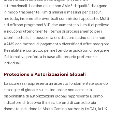
internazionali. I casino online non AAMS di qualità divulgano
in modo trasparente i limiti minimi e massimi per ciascun
metodo, insieme alle eventuali commissioni applicate. Molti
siti offrono programmi VIP che aumentano i limiti di prelievo
e riducono ulteriormente i tempi di processamento per i
clienti abituali. La possibilità di utilizzare casino online non
AAMS con metodi di pagamento diversificati offre maggiore
flessibilità e controllo, permettendo ai giocatori di scegliere
l’alternativa preferita in base alle proprie preferenze
individuali.
Protezione e Autorizzazioni Globali
La sicurezza rappresenta un aspetto fondamentale quando
si sceglie di giocare sui casino online non aams e la
disponibilità di autorizzazioni globali rappresenta il primo
indicatore di trustworthiness. Le enti di controllo più
rinomate includono la Malta Gaming Authority (MGA), la UK