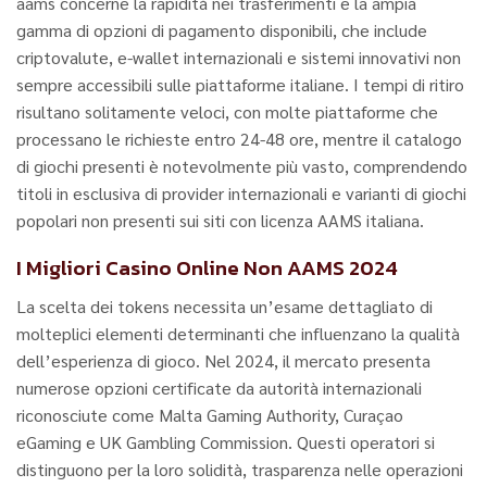
aams concerne la rapidità nei trasferimenti e la ampia
gamma di opzioni di pagamento disponibili, che include
criptovalute, e-wallet internazionali e sistemi innovativi non
sempre accessibili sulle piattaforme italiane. I tempi di ritiro
risultano solitamente veloci, con molte piattaforme che
processano le richieste entro 24-48 ore, mentre il catalogo
di giochi presenti è notevolmente più vasto, comprendendo
titoli in esclusiva di provider internazionali e varianti di giochi
popolari non presenti sui siti con licenza AAMS italiana.
I Migliori Casino Online Non AAMS 2024
La scelta dei tokens necessita un’esame dettagliato di
molteplici elementi determinanti che influenzano la qualità
dell’esperienza di gioco. Nel 2024, il mercato presenta
numerose opzioni certificate da autorità internazionali
riconosciute come Malta Gaming Authority, Curaçao
eGaming e UK Gambling Commission. Questi operatori si
distinguono per la loro solidità, trasparenza nelle operazioni