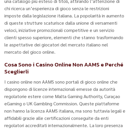
una catalogo più esteso di titoli, attirando l’attenzione di
chi ricerca un’esperienza di gioco senza le restrizioni
imposte dalla legislazione italiana. La popolarità in aumento
di queste strutture scaturisce dalla unione di versamenti
veloci, iniziative promozionali competitive e un servizio
clienti spesso superiore, elementi che stanno trasformando
le aspettative dei giocatori del mercato italiano nel
mercato del gioco online.
Cosa Sono i Casino Online Non AAMS e Perché
Sceglierli
I casino online non AAMS sono portali di gioco online che
dispongono di licenze internazionali emesse da autorità
regolatorie estere come Malta Gaming Authority, Curaçao
eGaming o UK Gambling Commission. Queste piattaforme
non hanno la licenza AAMS italiana, ma sono tuttavia legali e
affidabili grazie alle certificazioni conseguite da enti
regolatori accreditati internazionalmente. La loro presenza