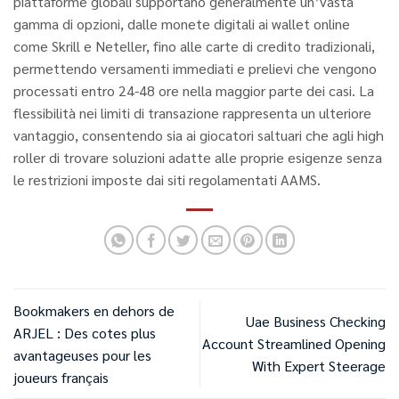
piattaforme globali supportano generalmente un’vasta
gamma di opzioni, dalle monete digitali ai wallet online
come Skrill e Neteller, fino alle carte di credito tradizionali,
permettendo versamenti immediati e prelievi che vengono
processati entro 24-48 ore nella maggior parte dei casi. La
flessibilità nei limiti di transazione rappresenta un ulteriore
vantaggio, consentendo sia ai giocatori saltuari che agli high
roller di trovare soluzioni adatte alle proprie esigenze senza
le restrizioni imposte dai siti regolamentati AAMS.
Bookmakers en dehors de
Uae Business Checking
ARJEL : Des cotes plus
Account Streamlined Opening
avantageuses pour les
With Expert Steerage
joueurs français