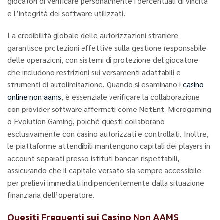
giocatori di verificare personalmente i percentuali di vincita
e l’integrità dei software utilizzati.
La credibilità globale delle autorizzazioni straniere
garantisce protezioni effettive sulla gestione responsabile
delle operazioni, con sistemi di protezione del giocatore
che includono restrizioni sui versamenti adattabili e
strumenti di autolimitazione. Quando si esaminano i
casino
online non aams
, è essenziale verificare la collaborazione
con provider software affermati come NetEnt, Microgaming
o Evolution Gaming, poiché questi collaborano
esclusivamente con casino autorizzati e controllati. Inoltre,
le piattaforme attendibili mantengono capitali dei players in
account separati presso istituti bancari rispettabili,
assicurando che il capitale versato sia sempre accessibile
per prelievi immediati indipendentemente dalla situazione
finanziaria dell’operatore.
Quesiti Frequenti sui Casino Non AAMS