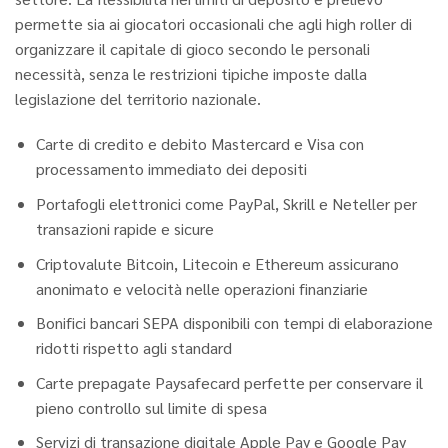
permette sia ai giocatori occasionali che agli high roller di
organizzare il capitale di gioco secondo le personali
necessità, senza le restrizioni tipiche imposte dalla
legislazione del territorio nazionale.
Carte di credito e debito Mastercard e Visa con
processamento immediato dei depositi
Portafogli elettronici come PayPal, Skrill e Neteller per
transazioni rapide e sicure
Criptovalute Bitcoin, Litecoin e Ethereum assicurano
anonimato e velocità nelle operazioni finanziarie
Bonifici bancari SEPA disponibili con tempi di elaborazione
ridotti rispetto agli standard
Carte prepagate Paysafecard perfette per conservare il
pieno controllo sul limite di spesa
Servizi di transazione digitale Apple Pay e Google Pay