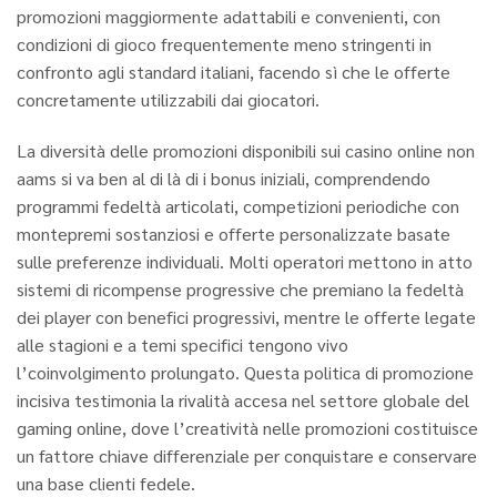
promozioni maggiormente adattabili e convenienti, con
condizioni di gioco frequentemente meno stringenti in
confronto agli standard italiani, facendo sì che le offerte
concretamente utilizzabili dai giocatori.
La diversità delle promozioni disponibili sui casino online non
aams si va ben al di là di i bonus iniziali, comprendendo
programmi fedeltà articolati, competizioni periodiche con
montepremi sostanziosi e offerte personalizzate basate
sulle preferenze individuali. Molti operatori mettono in atto
sistemi di ricompense progressive che premiano la fedeltà
dei player con benefici progressivi, mentre le offerte legate
alle stagioni e a temi specifici tengono vivo
l’coinvolgimento prolungato. Questa politica di promozione
incisiva testimonia la rivalità accesa nel settore globale del
gaming online, dove l’creatività nelle promozioni costituisce
un fattore chiave differenziale per conquistare e conservare
una base clienti fedele.