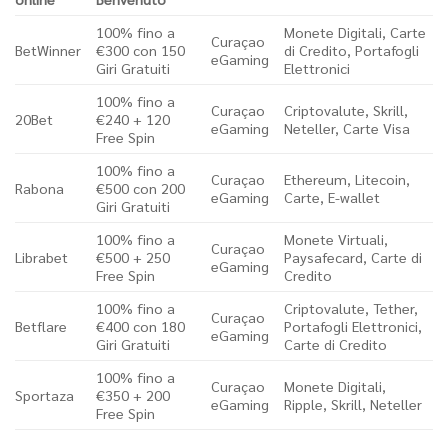
100% fino a
Monete Digitali, Carte
Curaçao
BetWinner
€300 con 150
di Credito, Portafogli
eGaming
Giri Gratuiti
Elettronici
100% fino a
Curaçao
Criptovalute, Skrill,
20Bet
€240 + 120
eGaming
Neteller, Carte Visa
Free Spin
100% fino a
Curaçao
Ethereum, Litecoin,
Rabona
€500 con 200
eGaming
Carte, E-wallet
Giri Gratuiti
100% fino a
Monete Virtuali,
Curaçao
Librabet
€500 + 250
Paysafecard, Carte di
eGaming
Free Spin
Credito
100% fino a
Criptovalute, Tether,
Curaçao
Betflare
€400 con 180
Portafogli Elettronici,
eGaming
Giri Gratuiti
Carte di Credito
100% fino a
Curaçao
Monete Digitali,
Sportaza
€350 + 200
eGaming
Ripple, Skrill, Neteller
Free Spin