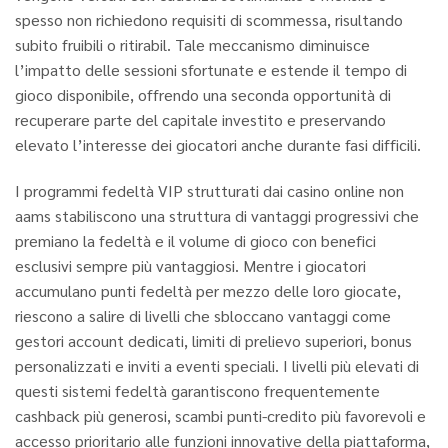
spesso non richiedono requisiti di scommessa, risultando
subito fruibili o ritirabil. Tale meccanismo diminuisce
l’impatto delle sessioni sfortunate e estende il tempo di
gioco disponibile, offrendo una seconda opportunità di
recuperare parte del capitale investito e preservando
elevato l’interesse dei giocatori anche durante fasi difficili.
I programmi fedeltà VIP strutturati dai casino online non
aams stabiliscono una struttura di vantaggi progressivi che
premiano la fedeltà e il volume di gioco con benefici
esclusivi sempre più vantaggiosi. Mentre i giocatori
accumulano punti fedeltà per mezzo delle loro giocate,
riescono a salire di livelli che sbloccano vantaggi come
gestori account dedicati, limiti di prelievo superiori, bonus
personalizzati e inviti a eventi speciali. I livelli più elevati di
questi sistemi fedeltà garantiscono frequentemente
cashback più generosi, scambi punti-credito più favorevoli e
accesso prioritario alle funzioni innovative della piattaforma,