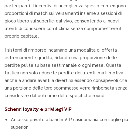
partecipanti. I incentivi di accoglienza spesso contengono
proporzioni di match sui versamenti insieme a sessioni di
gioco libero sui superfici dal vivo, consentendo ai nuovi
utenti di conoscere con il clima senza compromettere il
proprio capitale.
I sistemi di rimborso incarnano una modalita di offerta
estremamente gradita, ridando una proporzione delle
perdite pulite su base settimanale o ogni mese. Questa
tattica non solo riduce le perdite dei utenti, ma li motiva
anche a andare avanti a divertirsi essendo consapevoli che
una porzione delle loro scommesse verra rimborsata senza
considerare dal outcome delle specifiche round.
Schemi loyalty e privilegi VIP
Accesso privato a banchi VIP casinomania con soglie piu
superiori