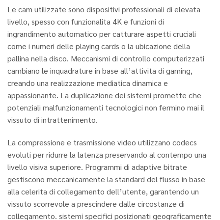
Le cam utilizzate sono dispositivi professionali di elevata
livello, spesso con funzionalita 4K e funzioni di
ingrandimento automatico per catturare aspetti cruciali
come i numeri delle playing cards o la ubicazione della
pallina nella disco. Meccanismi di controllo computerizzati
cambiano le inquadrature in base all’attivita di gaming,
creando una realizzazione mediatica dinamica e
appassionante. La duplicazione dei sistemi promette che
potenziali malfunzionamenti tecnologici non fermino mai il
vissuto di intrattenimento.
La compressione e trasmissione video utilizzano codecs
evoluti per ridurre la latenza preservando al contempo una
livello visiva superiore. Programmi di adaptive bitrate
gestiscono meccanicamente la standard del flusso in base
alla celerita di collegamento dell’utente, garantendo un
vissuto scorrevole a prescindere dalle circostanze di
collegamento. sistemi specifici posizionati geograficamente