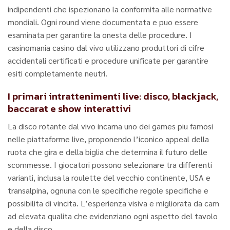
indipendenti che ispezionano la conformita alle normative
mondiali. Ogni round viene documentata e puo essere
esaminata per garantire la onesta delle procedure. I
casinomania casino dal vivo utilizzano produttori di cifre
accidentali certificati e procedure unificate per garantire
esiti completamente neutri.
I primari intrattenimenti live: disco, blackjack,
baccarat e show interattivi
La disco rotante dal vivo incarna uno dei games piu famosi
nelle piattaforme live, proponendo l’iconico appeal della
ruota che gira e della biglia che determina il futuro delle
scommesse. I giocatori possono selezionare tra differenti
varianti, inclusa la roulette del vecchio continente, USA e
transalpina, ognuna con le specifiche regole specifiche e
possibilita di vincita. L’esperienza visiva e migliorata da cam
ad elevata qualita che evidenziano ogni aspetto del tavolo
e della disco.