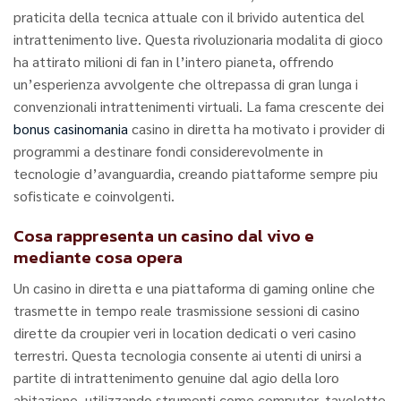
praticita della tecnica attuale con il brivido autentica del
intrattenimento live. Questa rivoluzionaria modalita di gioco
ha attirato milioni di fan in l’intero pianeta, offrendo
un’esperienza avvolgente che oltrepassa di gran lunga i
convenzionali intrattenimenti virtuali. La fama crescente dei
bonus casinomania
casino in diretta ha motivato i provider di
programmi a destinare fondi considerevolmente in
tecnologie d’avanguardia, creando piattaforme sempre piu
sofisticate e coinvolgenti.
Cosa rappresenta un casino dal vivo e
mediante cosa opera
Un casino in diretta e una piattaforma di gaming online che
trasmette in tempo reale trasmissione sessioni di casino
dirette da croupier veri in location dedicati o veri casino
terrestri. Questa tecnologia consente ai utenti di unirsi a
partite di intrattenimento genuine dal agio della loro
abitazione, utilizzando strumenti come computer, tavolette