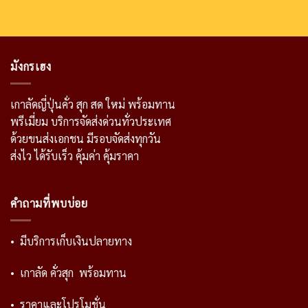
มังกรเฮง
เกาลัดญี่ปุ่นคั่ว สุก สด ใหม่ พร้อมทาน
พรีเมี่ยม บริการจัดส่งด่วนทั่วประเทศ
ด้วยขนส่งเอกชน มีรอบจัดส่งทุกวัน
ส่งไว ได้รับเร็ว คุ้มค่า คุ้มราคา
คำถามที่พบบ่อย
• มีบริการเก็บเงินปลายทาง
• เกาลัด คั่วสุก พร้อมทาน
• ราคาและโปรโมชั่น