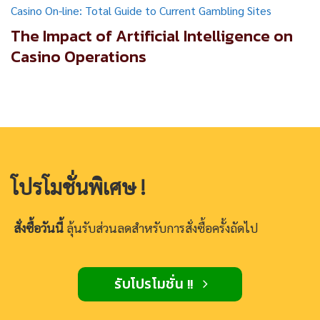
Casino On-line: Total Guide to Current Gambling Sites
The Impact of Artificial Intelligence on
Casino Operations
โปรโมชั่นพิเศษ !
สั่งซื้อวันนี้
ลุ้นรับส่วนลดสำหรับการสั่งซื้อครั้งถัดไป
รับโปรโมชั่น !!