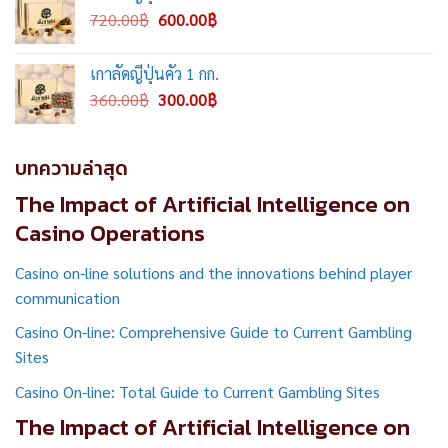
1,180.00฿.
900.00฿.
Original
Current
720.00
฿
600.00
฿
price
price
was:
is:
เกาลัดญี่ปุ่นคั่ว 1 กก.
720.00฿.
600.00฿.
Original
Current
360.00
฿
300.00
฿
price
price
was:
is:
360.00฿.
300.00฿.
บทความล่าสุด
The Impact of Artificial Intelligence on
Casino Operations
Casino on-line solutions and the innovations behind player
communication
Casino On-line: Comprehensive Guide to Current Gambling
Sites
Casino On-line: Total Guide to Current Gambling Sites
The Impact of Artificial Intelligence on